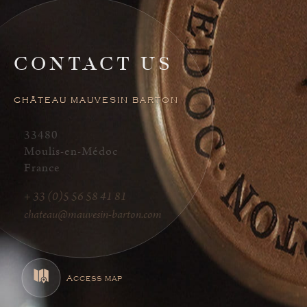
CONTACT US
CHÂTEAU MAUVESIN BARTON
33480
Moulis-en-Médoc
France
+ 33 (0)5 56 58 41 81
chateau@mauvesin-barton.com
Access map